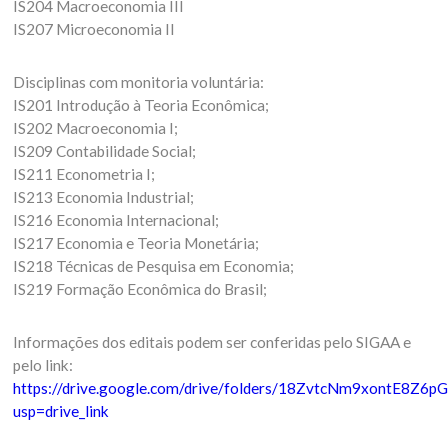
IS204 Macroeconomia III
IS207 Microeconomia II
Disciplinas com monitoria voluntária:
IS201 Introdução à Teoria Econômica;
IS202 Macroeconomia I;
IS209 Contabilidade Social;
IS211 Econometria I;
IS213 Economia Industrial;
IS216 Economia Internacional;
IS217 Economia e Teoria Monetária;
IS218 Técnicas de Pesquisa em Economia;
IS219 Formação Econômica do Brasil;
Informações dos editais podem ser conferidas pelo SIGAA e
pelo link:
https://drive.google.com/drive/folders/18ZvtcNm9xontE8Z6
usp=drive_link