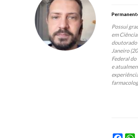
Permanent
Possui gra
em Ciências
doutorado 
Janeiro (2
Federal do 
e atualmen
experiênci
farmacologi