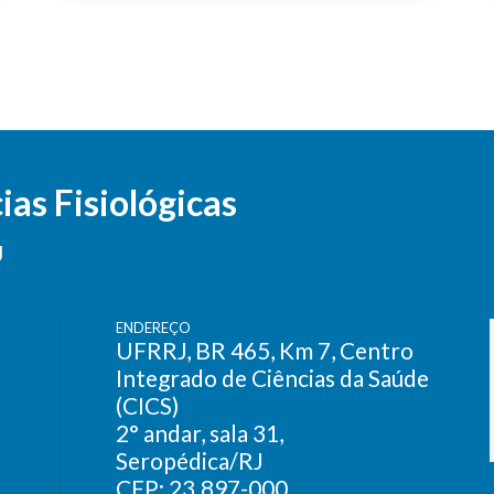
as Fisiológicas
J
ENDEREÇO
UFRRJ, BR 465, Km 7, Centro
Integrado de Ciências da Saúde
(CICS)
2° andar, sala 31,
Seropédica/RJ
CEP: 23.897-000