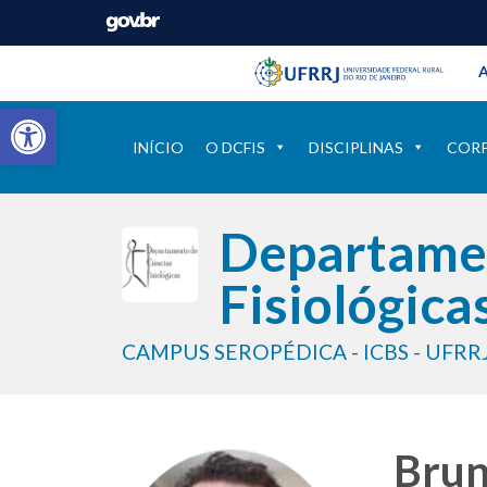
Barra instituci
Pular barra institucional
A
Barra de Ferramentas Aberta
INÍCIO
O DCFIS
DISCIPLINAS
COR
Departamen
Fisiológica
CAMPUS SEROPÉDICA - ICBS - UFRR
Brun