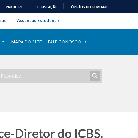
PARTICIPE
LEGISLAÇÃO
ÓRGÃOS DO GOVERNO
al do Rio de Janeiro
são
Assuntos Estudantis
MAPA DO SITE
FALE CONOSCO
e-Diretor do ICBS.