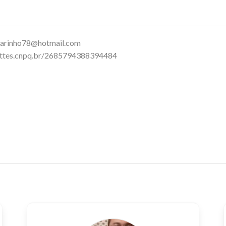
ebook
WhatsApp
arinho78@hotmail.com
lattes.cnpq.br/2685794388394484