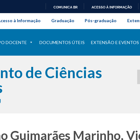
COMUNICA BR
ACESSO À INFORMAÇÃO
onal da Universidade Federal Rur
IR
cesso à Informação
Graduação
Pós-graduação
Exten
PARA
O
CONTEÚDO
PO DOCENTE
DOCUMENTOS ÚTEIS
EXTENSÃO E EVENTOS
to de Ciências
s
J
o Guimarães Marinho, Vic