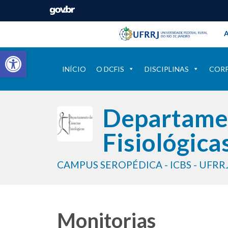
Barra instituci
Pular barra institucional
A
Barra de Ferramentas Aberta
INÍCIO
O DCFIS
DISCIPLINAS
COR
Departamen
Fisiológica
CAMPUS SEROPÉDICA - ICBS - UFRR
Monitorias