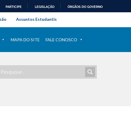
PARTICIPE
LEGISLAÇÃO
ÓRGÃOS DO GOVERNO
al do Rio de Janeiro
são
Assuntos Estudantis
MAPA DO SITE
FALE CONOSCO