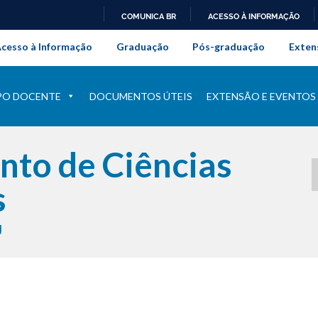
COMUNICA BR
ACESSO À INFORMAÇÃO
onal da Universidade Federal Rur
IR
cesso à Informação
Graduação
Pós-graduação
Exten
PARA
O
CONTEÚDO
PO DOCENTE
DOCUMENTOS ÚTEIS
EXTENSÃO E EVENTOS
to de Ciências
s
J