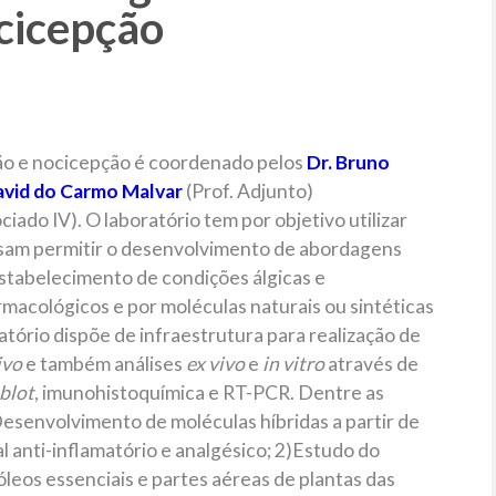
cicepção
ão e nocicepção é coordenado pelos
Dr.
Bruno
vid do Carmo Malvar
(Prof. Adjunto)
ciado IV). O laboratório tem por objetivo utilizar
ssam permitir o desenvolvimento de abordagens
estabelecimento de condições álgicas e
armacológicos e por moléculas naturais ou sintéticas
atório dispõe de infraestrutura para realização de
ivo
e também análises
ex vivo
e
in vitro
através de
blot
, imunohistoquímica e RT-PCR. Dentre as
Desenvolvimento de moléculas híbridas a partir de
 anti-inflamatório e analgésico; 2)Estudo do
óleos essenciais e partes aéreas de plantas das