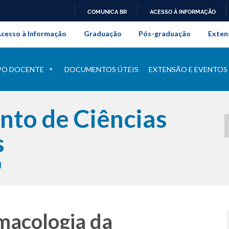
COMUNICA BR
ACESSO À INFORMAÇÃO
onal da Universidade Federal Rur
IR
cesso à Informação
Graduação
Pós-graduação
Exten
PARA
O
CONTEÚDO
PO DOCENTE
DOCUMENTOS ÚTEIS
EXTENSÃO E EVENTOS
to de Ciências
s
J
macologia da