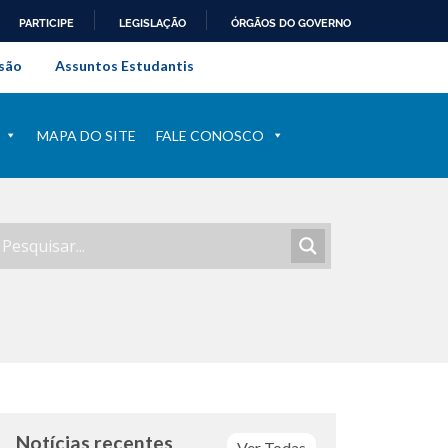
PARTICIPE
LEGISLAÇÃO
ÓRGÃOS DO GOVERNO
al do Rio de Janeiro
são
Assuntos Estudantis
MAPA DO SITE
FALE CONOSCO
Notícias recentes
Ver Todas