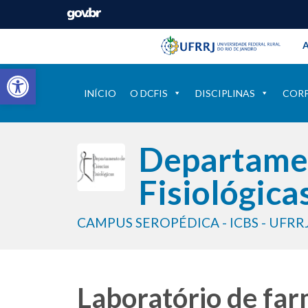
Barra instituci
Pular barra institucional
A
Barra de Ferramentas Aberta
INÍCIO
O DCFIS
DISCIPLINAS
COR
Departamen
Fisiológica
CAMPUS SEROPÉDICA - ICBS - UFRR
Laboratório de far