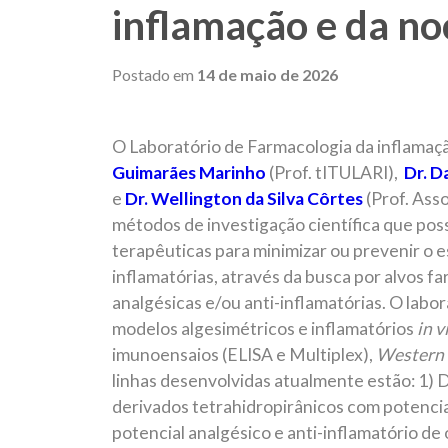
inflamação e da no
Postado em
14 de maio de 2026
O Laboratório de Farmacologia da inflamaç
Guimarães Marinho
(Prof. tITULARI),
Dr.
Da
e
Dr.
Wellington da Silva Côrtes
(Prof. Asso
métodos de investigação científica que po
terapêuticas para minimizar ou prevenir o 
inflamatórias, através da busca por alvos f
analgésicas e/ou anti-inflamatórias. O labor
modelos algesimétricos e inflamatórios
in v
imunoensaios (ELISA e Multiplex),
Western 
linhas desenvolvidas atualmente estão: 1) 
derivados tetrahidropirânicos com potencial
potencial analgésico e anti-inflamatório de 