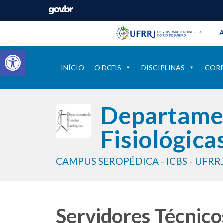
Barra instituci
Pular barra institucional
A
Barra de Ferramentas Aberta
INÍCIO
O DCFIS
DISCIPLINAS
COR
Departamen
Fisiológica
CAMPUS SEROPÉDICA - ICBS - UFRR
Servidores Técnico