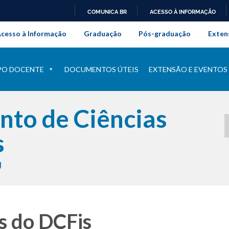
COMUNICA BR
ACESSO À INFORMAÇÃO
onal da Universidade Federal Rur
IR
cesso à Informação
Graduação
Pós-graduação
Exten
PARA
O
CONTEÚDO
PO DOCENTE
DOCUMENTOS ÚTEIS
EXTENSÃO E EVENTOS
to de Ciências
s
J
s do DCFis