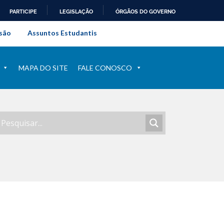
PARTICIPE
LEGISLAÇÃO
ÓRGÃOS DO GOVERNO
al do Rio de Janeiro
são
Assuntos Estudantis
MAPA DO SITE
FALE CONOSCO