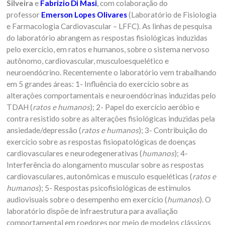
Silveira
e
Fabrizio Di Masi
,
com colaboração do
professor
Emerson Lopes Olivares
(Laboratório de Fisiologia
e Farmacologia Cardiovascular – LFFC). As linhas de pesquisa
do laboratório abrangem as respostas fisiológicas induzidas
pelo exercício, em ratos e humanos, sobre o sistema nervoso
autônomo, cardiovascular, musculoesquelético e
neuroendócrino. Recentemente o laboratório vem trabalhando
em 5 grandes áreas: 1- Influência do exercício sobre as
alterações comportamentais e neuroendócrinas induzidas pelo
TDAH (
ratos e humanos
); 2- Papel do exercício aeróbio e
contra resistido sobre as alterações fisiológicas induzidas pela
ansiedade/depressão (
ratos e humanos
); 3- Contribuição do
exercício sobre as respostas fisiopatológicas de doenças
cardiovasculares e neurodegenerativas (
humanos
); 4-
Interferência do alongamento muscular sobre as respostas
cardiovasculares, autonômicas e musculo esqueléticas (
ratos e
humanos
); 5- Respostas psicofisiológicas de estímulos
audiovisuais sobre o desempenho em exercício (
humanos
). O
laboratório dispõe de infraestrutura para avaliação
comportamental em roedores por meio de modelos clássicos