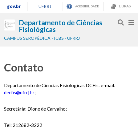
gov.br
UFRRJ
LIBRAS
ACESSIBILIDADE
Departamento de Ciências
Fisiológicas
CAMPUS SEROPÉDICA - ICBS - UFRRJ
Contato
Departamento de Ciencias Fisiologicas DCFis: e-mail:
decfis@ufrrj.br
;
Secretária: Dione de Carvalho;
Tel: 212682-3222