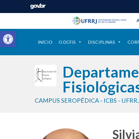
Barra instituci
Pular barra institucional
A
Barra de Ferramentas Aberta
INÍCIO
O DCFIS
DISCIPLINAS
COR
Departamen
Fisiológica
CAMPUS SEROPÉDICA - ICBS - UFRR
Silv