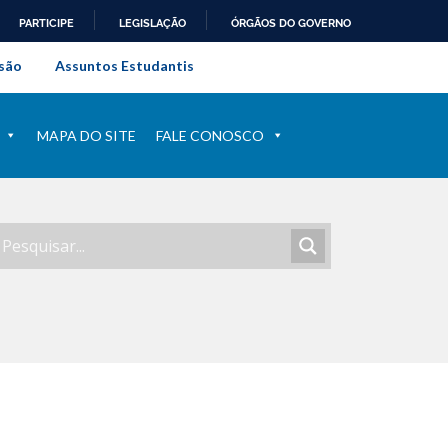
PARTICIPE
LEGISLAÇÃO
ÓRGÃOS DO GOVERNO
al do Rio de Janeiro
são
Assuntos Estudantis
MAPA DO SITE
FALE CONOSCO