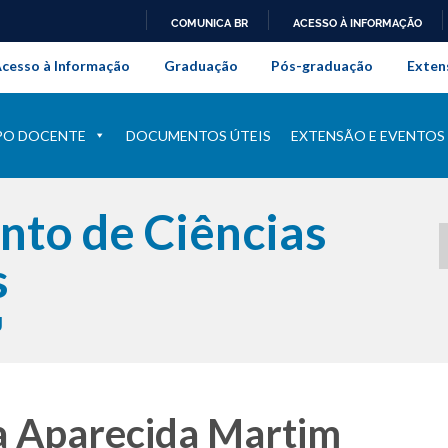
COMUNICA BR
ACESSO À INFORMAÇÃO
onal da Universidade Federal Rur
IR
cesso à Informação
Graduação
Pós-graduação
Exten
PARA
O
CONTEÚDO
PO DOCENTE
DOCUMENTOS ÚTEIS
EXTENSÃO E EVENTOS
to de Ciências
s
J
ia Aparecida Martim