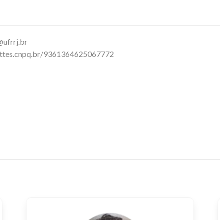
ebook
WhatsApp
ufrrj.br
lattes.cnpq.br/9361364625067772