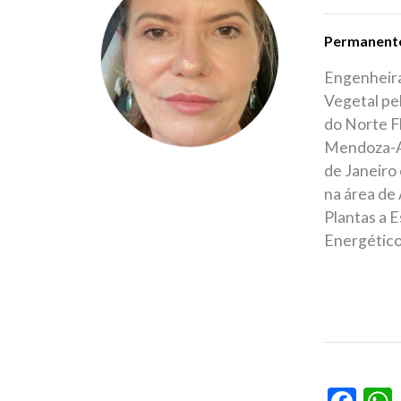
Permanent
Engenheira
Vegetal pe
do Norte F
Mendoza-AR
de Janeiro
na área de 
Plantas a 
Energético