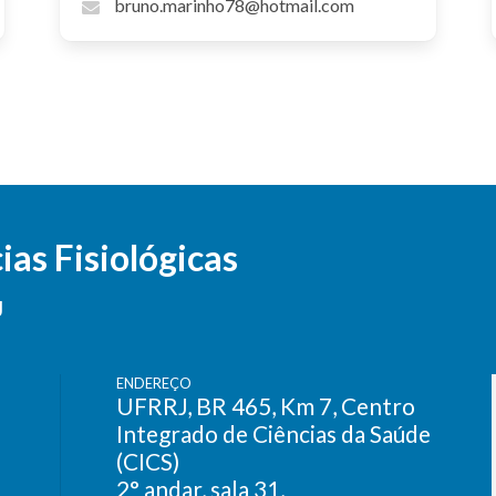
bruno.marinho78@hotmail.com
as Fisiológicas
J
ENDEREÇO
UFRRJ, BR 465, Km 7, Centro
Integrado de Ciências da Saúde
(CICS)
2° andar, sala 31,